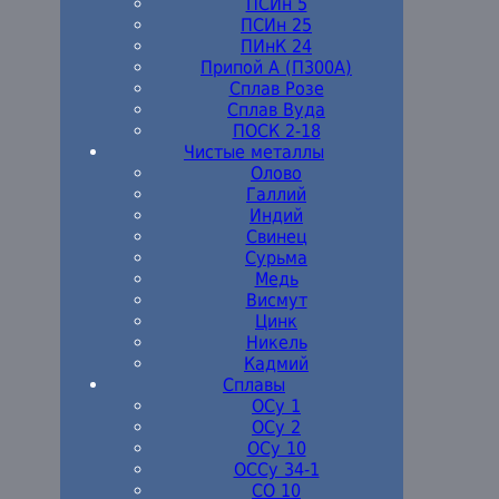
ПСИн 5
ПСИн 25
ПИнК 24
Припой А (П300А)
Сплав Розе
Сплав Вуда
ПОСК 2-18
Чистые металлы
Олово
Галлий
Индий
Свинец
Сурьма
Медь
Висмут
Цинк
Никель
Кадмий
Сплавы
ОСу 1
ОСу 2
ОСу 10
ОССу 34-1
СО 10