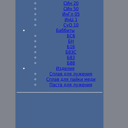
СИн 20
СИн 50
ИнГл 05
ИнЦ 1
СуО 10
Баббиты
БС6
БН
Б16
Б83С
Б83
Б88
Изделия
Сплав для лужения
Сплав для пайки меди
Паста для лужения