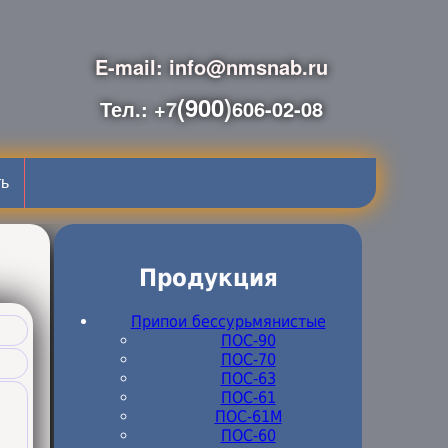
E-mail: info@nmsnab.ru
(900)
Тел.: +7
606-02-08
ть
Продукция
Припои бессурьмянистые
ПОС-90
ПОС-70
ПОС-63
ПОС-61
ПОС-61M
ПОС-60