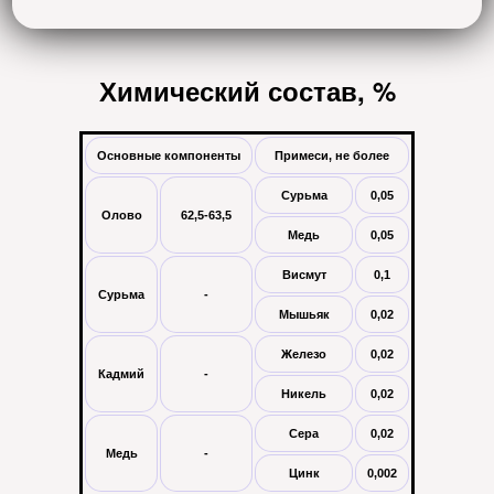
Химический состав, %
Основные компоненты
Примеси, не более
Сурьма
0,05
Олово
62,5-63,5
Медь
0,05
Висмут
0,1
Сурьма
-
Мышьяк
0,02
Железо
0,02
Кадмий
-
Никель
0,02
Сера
0,02
Медь
-
Цинк
0,002