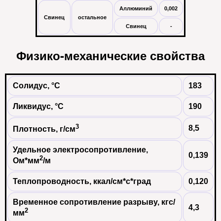
Аллюминий
0,002
Свинец
остальное
Свинец
-
Физико-механические свойства
Солидус, °С
183
Ликвидус, °С
190
3
8,5
Плотность, г/см
Удельное электросопротивление,
0,139
2
Ом*мм
/м
Теплопроводность, ккал/см*с*град
0,120
Временное сопротивление разрыву, кгс/
4,3
2
мм