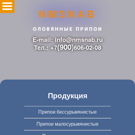
NMSNAB
ОЛОВЯННЫЕ ПРИПОИ
E-mail: info@nmsnab.ru
(900)
Тел.: +7
606-02-08
Продукция
Припои бессурьмянистые
Припои малосурьмянистые