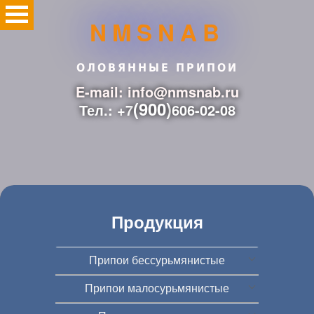
NMSNAB
ОЛОВЯННЫЕ ПРИПОИ
E-mail: info@nmsnab.ru
(900)
Тел.: +7
606-02-08
Продукция
Припои бессурьмянистые
Припои малосурьмянистые