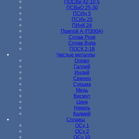
ПОСВи 42-10,5
ПСВиО 25-30
ПСИн 5
ПСИн 25
ПИнК 24
Припой А (П300А)
Сплав Розе
Сплав Вуда
ПОСК 2-18
Чистые металлы
Олово
Галлий
Индий
Свинец
Сурьма
Медь
Висмут
Цинк
Никель
Кадмий
Сплавы
ОСу 1
ОСу 2
ОСу 10