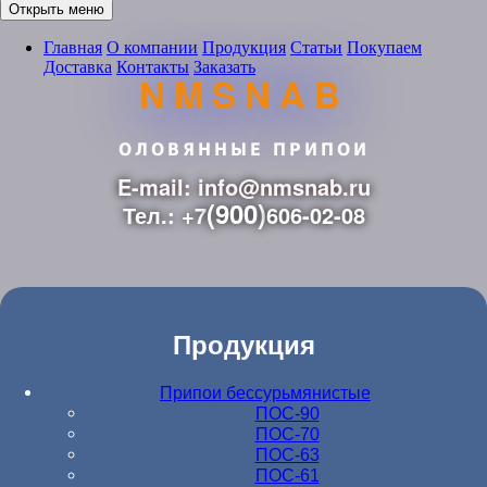
Открыть меню
Главная
О компании
Продукция
Статьи
Покупаем
Доставка
Контакты
Заказать
NMSNAB
ОЛОВЯННЫЕ ПРИПОИ
E-mail: info@nmsnab.ru
(900)
Тел.: +7
606-02-08
Продукция
Припои бессурьмянистые
ПОС-90
ПОС-70
ПОС-63
ПОС-61