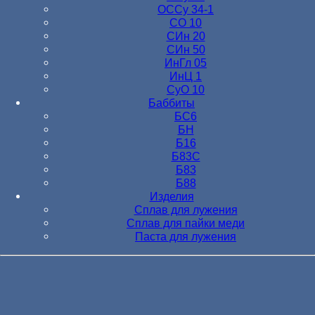
ОССу 34-1
СО 10
СИн 20
СИн 50
ИнГл 05
ИнЦ 1
СуО 10
Баббиты
БС6
БН
Б16
Б83С
Б83
Б88
Изделия
Сплав для лужения
Сплав для пайки меди
Паста для лужения