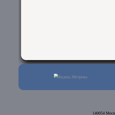
140054
Моск