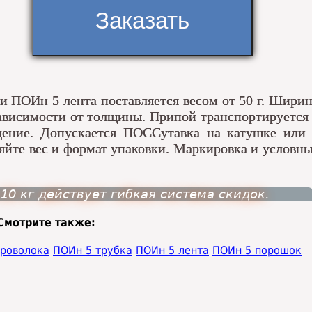
 ПОИн 5 лента поставляется весом от 50 г. Шири
 зависимости от толщины. Припой транспортируется
ение. Допускается ПОССутавка на катушке или 
няйте вес и формат упаковки. Маркировка и условн
10 кг действует гибкая система скидок.
Смотрите также:
проволока
ПОИн 5 трубка
ПОИн 5 лента
ПОИн 5 порошок