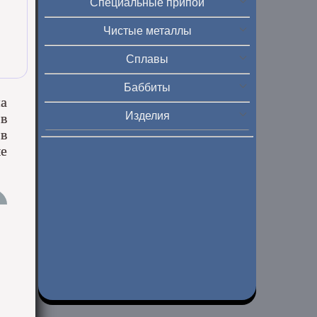
Специальные припои
Чистые металлы
Сплавы
Баббиты
на
Изделия
 в
в
ые