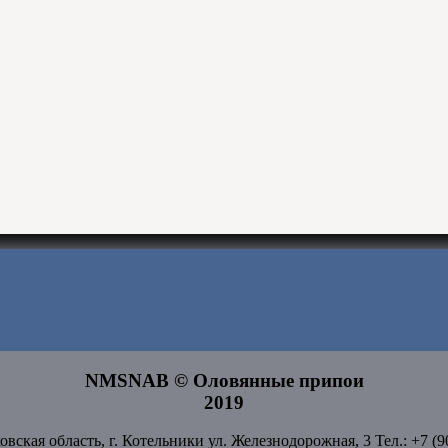
NMSNAB © Оловянные припои
2019
овская область, г. Котельники
ул. Железнодорожная, 3
Тел.: +7 (