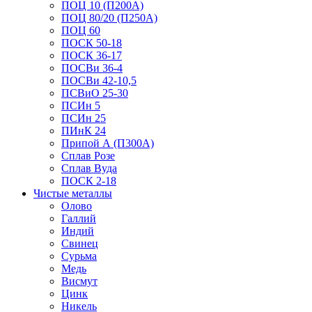
ПОЦ 10 (П200А)
ПОЦ 80/20 (П250А)
ПОЦ 60
ПОСК 50-18
ПОСК 36-17
ПОСВи 36-4
ПОСВи 42-10,5
ПСВиО 25-30
ПСИн 5
ПСИн 25
ПИнК 24
Припой А (П300А)
Сплав Розе
Сплав Вуда
ПОСК 2-18
Чистые металлы
Олово
Галлий
Индий
Свинец
Сурьма
Медь
Висмут
Цинк
Никель