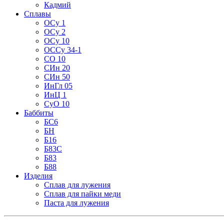
Кадмий
Сплавы
ОСу 1
ОСу 2
ОСу 10
ОССу 34-1
СО 10
СИн 20
СИн 50
ИнГл 05
ИнЦ 1
СуО 10
Баббиты
БС6
БН
Б16
Б83С
Б83
Б88
Изделия
Сплав для лужения
Сплав для пайки меди
Паста для лужения