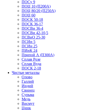
ПОСу 9
ПОЦ 10 (П200А)
ПОЦ 80/20 (П250А)
ПОЦ 60
ПОСК 50-18
ПОСК 36-17
ПОСВи 36-4
ПОСВи 42-10,5
ПСВиО 25-30
ПСИн 5
ПСИн 25
ПИнК 24
Припой А (П300А)
Сплав Розе
Сплав Вуда
ПОСК 2-18
Чистые металлы
Олово
Галлий
Индий
Свинец
Сурьма
Медь
Висмут
Цинк