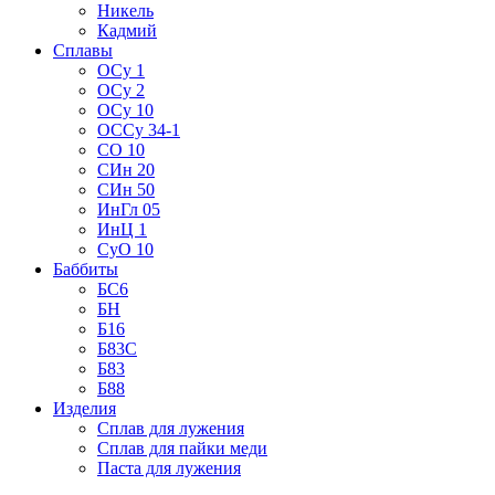
Никель
Кадмий
Сплавы
ОСу 1
ОСу 2
ОСу 10
ОССу 34-1
СО 10
СИн 20
СИн 50
ИнГл 05
ИнЦ 1
СуО 10
Баббиты
БС6
БН
Б16
Б83С
Б83
Б88
Изделия
Сплав для лужения
Сплав для пайки меди
Паста для лужения