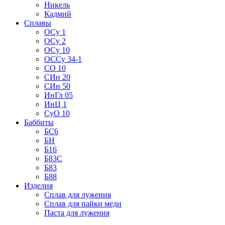
Никель
Кадмий
Сплавы
ОСу 1
ОСу 2
ОСу 10
ОССу 34-1
СО 10
СИн 20
СИн 50
ИнГл 05
ИнЦ 1
СуО 10
Баббиты
БС6
БН
Б16
Б83С
Б83
Б88
Изделия
Сплав для лужения
Сплав для пайки меди
Паста для лужения