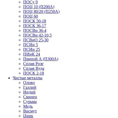
ПОСу 9
ПОЦ 10 (П200А)
ПОЦ 80/20 (П250А)
ПОЦ 60
ПОСК 50-18
ПОСК 36-17
ПОСВи 36-4
ПОСВи 42-10,5
ПСВиО 25-30
ПСИн 5
ПСИн 25
ПИнК 24
Припой А (П300А)
Сплав Розе
Сплав Вуда
ПОСК 2-18
Чистые металлы
Олово
Галлий
Индий
Свинец
Сурьма
Медь
Висмут
Цинк