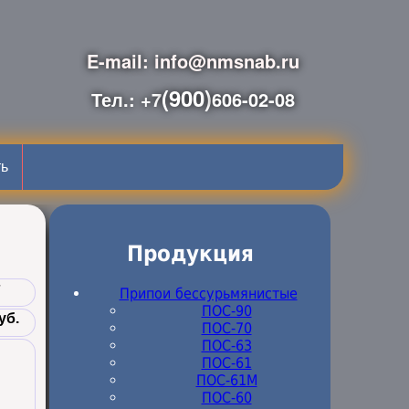
E-mail: info@nmsnab.ru
(900)
Тел.: +7
606-02-08
ть
Продукция
г
Припои бессурьмянистые
ПОС-90
уб.
ПОС-70
ПОС-63
ПОС-61
ПОС-61M
ПОС-60