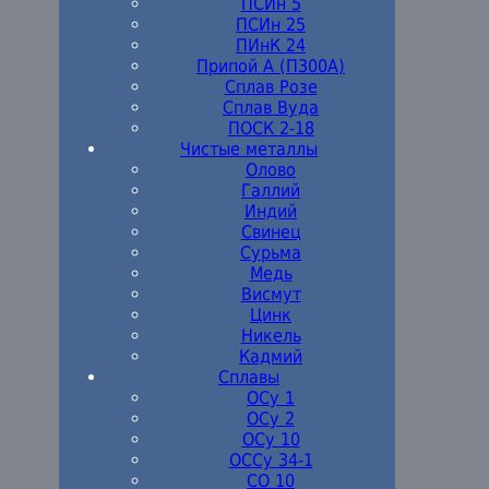
ПСИн 5
ПСИн 25
ПИнК 24
Припой А (П300А)
Сплав Розе
Сплав Вуда
ПОСК 2-18
Чистые металлы
Олово
Галлий
Индий
Свинец
Сурьма
Медь
Висмут
Цинк
Никель
Кадмий
Сплавы
ОСу 1
ОСу 2
ОСу 10
ОССу 34-1
СО 10