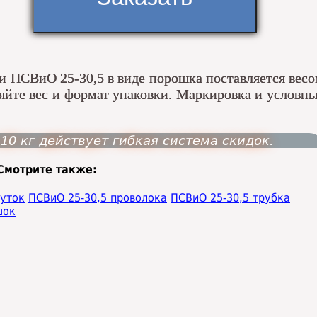
 ПСВиО 25-30,5 в виде порошка поставляется вес
чняйте вес и формат упаковки. Маркировка и условн
10 кг действует гибкая система скидок.
Смотрите также:
руток
ПСВиO 25-30,5 проволока
ПСВиO 25-30,5 трубка
шок