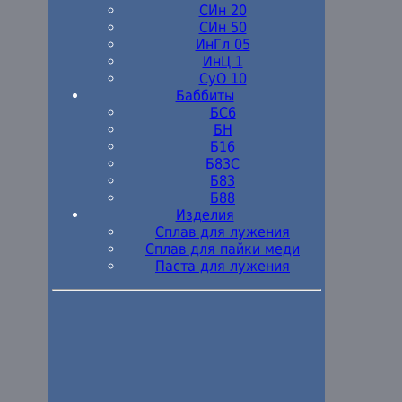
СИн 20
СИн 50
ИнГл 05
ИнЦ 1
СуО 10
Баббиты
БС6
БН
Б16
Б83С
Б83
Б88
Изделия
Сплав для лужения
Сплав для пайки меди
Паста для лужения