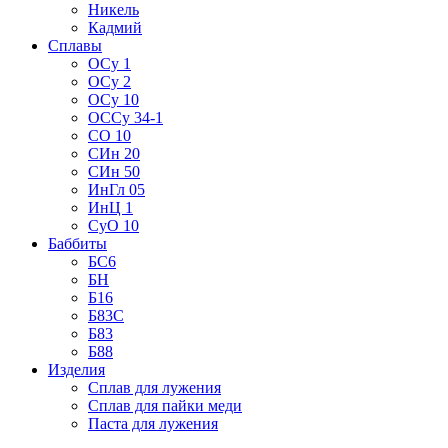
Никель
Кадмий
Сплавы
ОСу 1
ОСу 2
ОСу 10
ОССу 34-1
СО 10
СИн 20
СИн 50
ИнГл 05
ИнЦ 1
СуО 10
Баббиты
БС6
БН
Б16
Б83С
Б83
Б88
Изделия
Сплав для лужения
Сплав для пайки меди
Паста для лужения