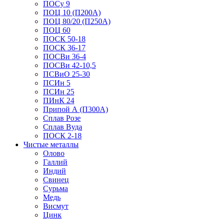
ПОСу 9
ПОЦ 10 (П200А)
ПОЦ 80/20 (П250А)
ПОЦ 60
ПОСК 50-18
ПОСК 36-17
ПОСВи 36-4
ПОСВи 42-10,5
ПСВиО 25-30
ПСИн 5
ПСИн 25
ПИнК 24
Припой А (П300А)
Сплав Розе
Сплав Вуда
ПОСК 2-18
Чистые металлы
Олово
Галлий
Индий
Свинец
Сурьма
Медь
Висмут
Цинк