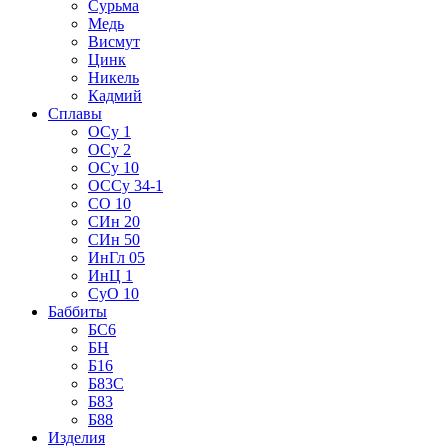
Сурьма
Медь
Висмут
Цинк
Никель
Кадмий
Сплавы
ОСу 1
ОСу 2
ОСу 10
ОССу 34-1
СО 10
СИн 20
СИн 50
ИнГл 05
ИнЦ 1
СуО 10
Баббиты
БС6
БН
Б16
Б83С
Б83
Б88
Изделия