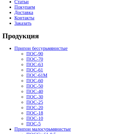
Статьи
Покупаем
Доставка
Контакты
Заказать
Продукция
Припои бессурьмянистые
ПОС-90
ПОС-70
ПОС-63
ПОС-61
ПОС-61M
ПОС-60
ПОС-50
ПОС-40
ПОС-30
ПОС-25
ПОС-20
ПОС-18
ПОС-10
ПОС-5
Припои малосурьмянистые