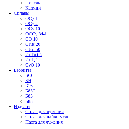
Никель
Кадмий
Сплавы
ОСу 1
ОСу 2
ОСу 10
ОССу 34-1
СО 10
СИн 20
СИн 50
ИнГл 05
ИнЦ 1
СуО 10
Баббиты
БС6
БН
Б16
Б83С
Б83
Б88
Изделия
Сплав для лужения
Сплав для пайки меди
Паста для лужения