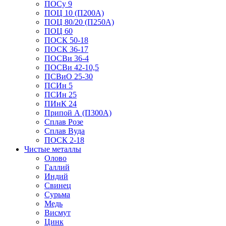
ПОСу 9
ПОЦ 10 (П200А)
ПОЦ 80/20 (П250А)
ПОЦ 60
ПОСК 50-18
ПОСК 36-17
ПОСВи 36-4
ПОСВи 42-10,5
ПСВиО 25-30
ПСИн 5
ПСИн 25
ПИнК 24
Припой А (П300А)
Сплав Розе
Сплав Вуда
ПОСК 2-18
Чистые металлы
Олово
Галлий
Индий
Свинец
Сурьма
Медь
Висмут
Цинк