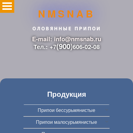
NMSNAB
ОЛОВЯННЫЕ ПРИПОИ
E-mail: info@nmsnab.ru
(900)
Тел.: +7
606-02-08
Продукция
Припои бессурьмянистые
Припои малосурьмянистые