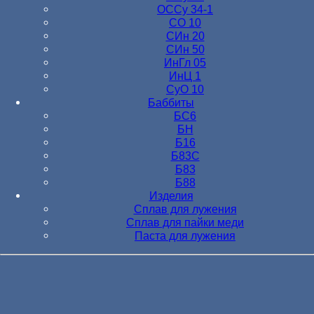
ОССу 34-1
СО 10
СИн 20
СИн 50
ИнГл 05
ИнЦ 1
СуО 10
Баббиты
БС6
БН
Б16
Б83С
Б83
Б88
Изделия
Сплав для лужения
Сплав для пайки меди
Паста для лужения