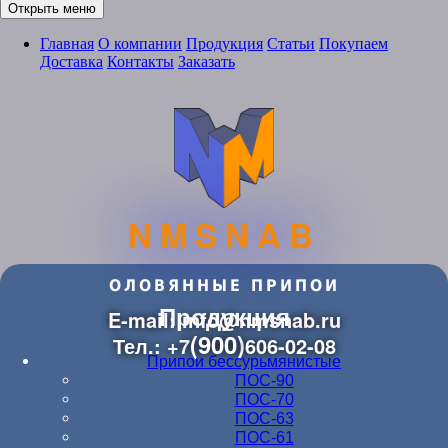
Открыть меню
Главная
О компании
Продукция
Статьи
Покупаем
Доставка
Контакты
Заказать
NMSNAB
ОЛОВЯННЫЕ ПРИПОИ
Продукция
E-mail: info@nmsnab.ru
(900)
Тел.: +7
606-02-08
Припои бессурьмянистые
ПОС-90
ПОС-70
ПОС-63
ПОС-61