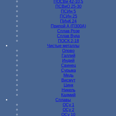
ПОСВи 42-10,5
ПСВиО 25-30
ПСИн 5
ПСИн 25
ПИнК 24
Припой А (П300А)
Сплав Розе
Сплав Вуда
ПОСК 2-18
Чистые металлы
Олово
Галлий
Индий
Свинец
Сурьма
Медь
Висмут
Цинк
Никель
Кадмий
Сплавы
ОСу 1
ОСу 2
ОСу 10