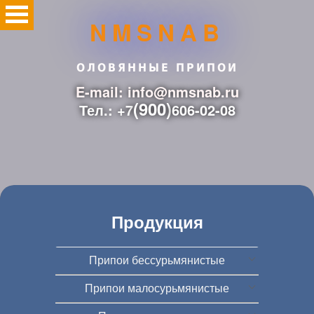
NMSNAB
ОЛОВЯННЫЕ ПРИПОИ
E-mail: info@nmsnab.ru
(900)
Тел.: +7
606-02-08
Продукция
Припои бессурьмянистые
Припои малосурьмянистые