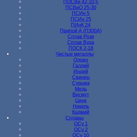
ПОСВи 42-10,5
ПСВиО 25-30
ПСИн 5
ПСИн 25
ПИнК 24
Припой А (П300А)
Сплав Розе
Сплав Вуда
ПОСК 2-18
Чистые металлы
Олово
Галлий
Индий
Свинец
Сурьма
Медь
Висмут
Цинк
Никель
Кадмий
Сплавы
ОСу 1
ОСу 2
ОСу 10