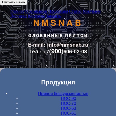
Открыть меню
Главная
О компании
Продукция
Статьи
Покупаем
Доставка
Контакты
Заказать
NMSNAB
ОЛОВЯННЫЕ ПРИПОИ
E-mail: info@nmsnab.ru
(900)
Тел.: +7
606-02-08
Продукция
Припои бессурьмянистые
ПОС-90
ПОС-70
ПОС-63
ПОС-61