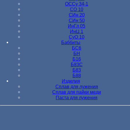
ОССу 34-1
СО 10
СИн 20
СИн 50
ИнГл 05
ИнЦ 1
СуО 10
Баббиты
БС6
БН
Б16
Б83С
Б83
Б88
Изделия
Сплав для лужения
Сплав для пайки меди
Паста для лужения