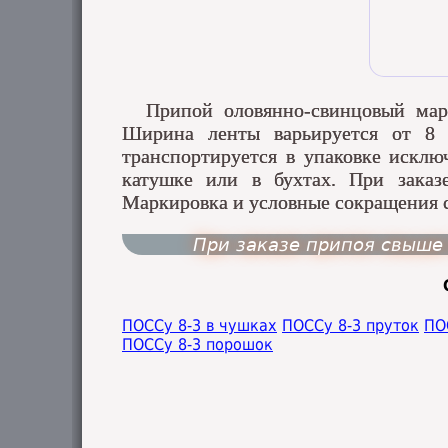
Припой оловянно-свинцовый мар
Ширина ленты варьируется от 8
транспортируется в упаковке исклю
катушке или в бухтах. При заказе
Маркировка и условные сокращения 
При заказе припоя свыше 
ПОССу 8-3 в чушках
ПОССу 8-3 пруток
ПО
ПОССу 8-3 порошок