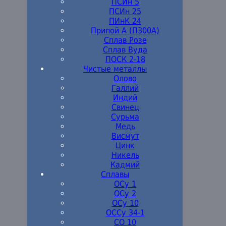
ПСИн 5
ПСИн 25
ПИнК 24
Припой А (П300А)
Сплав Розе
Сплав Вуда
ПОСК 2-18
Чистые металлы
Олово
Галлий
Индий
Свинец
Сурьма
Медь
Висмут
Цинк
Никель
Кадмий
Сплавы
ОСу 1
ОСу 2
ОСу 10
ОССу 34-1
СО 10