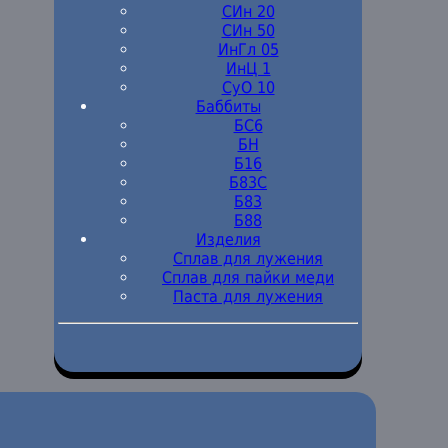
СИн 20
СИн 50
ИнГл 05
ИнЦ 1
СуО 10
Баббиты
БС6
БН
Б16
Б83С
Б83
Б88
Изделия
Сплав для лужения
Сплав для пайки меди
Паста для лужения