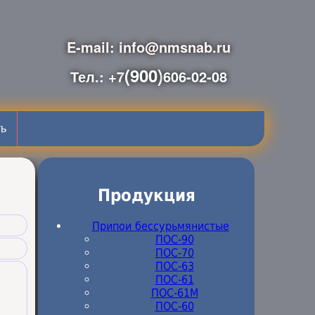
E-mail: info@nmsnab.ru
(900)
Тел.: +7
606-02-08
ть
Продукция
Припои бессурьмянистые
ПОС-90
ПОС-70
ПОС-63
ПОС-61
ПОС-61M
ПОС-60